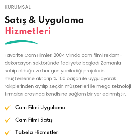
KURUMSAL
Satış & Uygulama
Hizmetleri
Favorite Cam Filmleri 2004 yılında cam filmi reklam-
dekorasyon sektöründe faaliyete başladı Zamanla
sahip olduğu ve her gün yenilediği projelerini
müşterilerine aktarıp % 100 başarı ile uygulayarak
rakiplerinden ayrılıp seçkin müşterileri ile mega teknoloji
firmaları arasında kendisine sağlam bir yer edinmiştir.
Cam Filmi Uygulama
Cam Filmi Satış
Tabela Hizmetleri