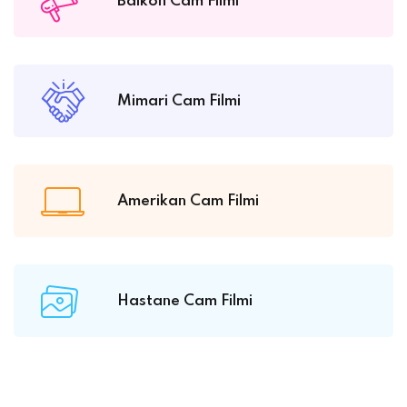
Balkon Cam Filmi
Mimari Cam Filmi
Amerikan Cam Filmi
Hastane Cam Filmi