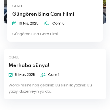
GENEL
Güngören Bina Cam Filmi
16 Nis, 2025
Com 0
Güngören Bina Cam Filmi
GENEL
Merhaba dünya!
5 Mar, 2025
Com 1
WordPress’e hoş geldiniz. Bu sizin ilk yazınız. Bu
yazıyı düzenleyin ya da...