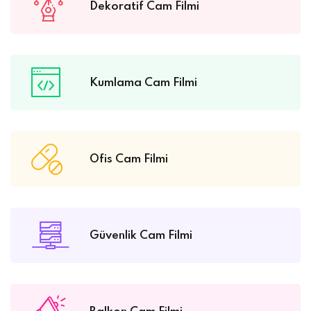
Dekoratif Cam Filmi
Kumlama Cam Filmi
Ofis Cam Filmi
Güvenlik Cam Filmi