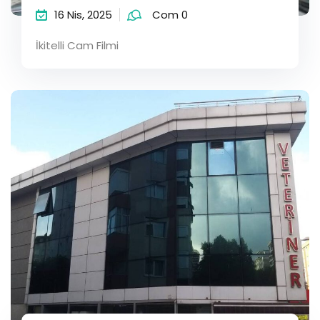
16 Nis, 2025
Com 0
İkitelli Cam Filmi