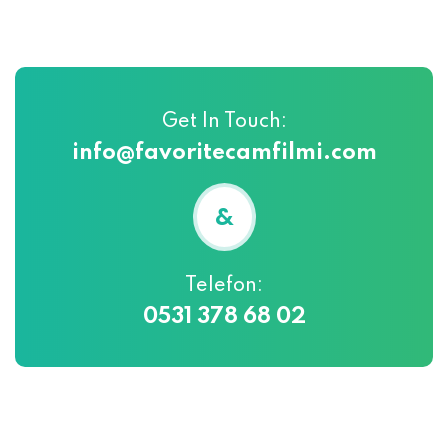
Get In Touch:
info@favoritecamfilmi.com
&
Telefon:
0531 378 68 02